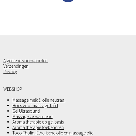
Algemene voorwaarden
Verzendingen
Privacy
WEBSHOP
Massage melk & olie neutraal
Hoes voor massage tafel
Gel Ultrasound
Massage verwarmend
Aroma therapie op gel basis
Aroma therapie toebehoren
Toco Tholin, Etherische olie en massage olie