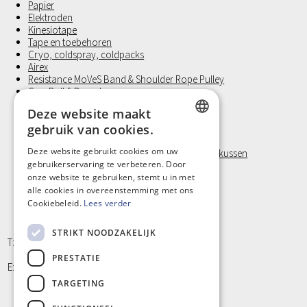
Papier
Elektroden
Kinesiotape
Tape en toebehoren
Cryo, coldspray, coldpacks
Airex
Resistance MoVeS Band & Shoulder Rope Pulley
Gym Ball § Dynadome
Halters
Deze website maakt
Medicine Ball
gebruik van cookies.
Revalidatie
FixatieBand met velcro
DUTCH
Deze website gebruikt cookies om uw
Visco Positioneringstukken, Orthopedisch nekkussen
gebruikerservaring te verbeteren. Door
Laufwunder
FRENCH
onze website te gebruiken, stemt u in met
Handschoen, Latex vrij
Klein materiaal en Hygiëne
alle cookies in overeenstemming met ons
Cookiebeleid.
Lees verder
STRIKT NOODZAKELIJK
T: +32 9/373 77 65
PRESTATIE
E: info@kinergy.be
TARGETING