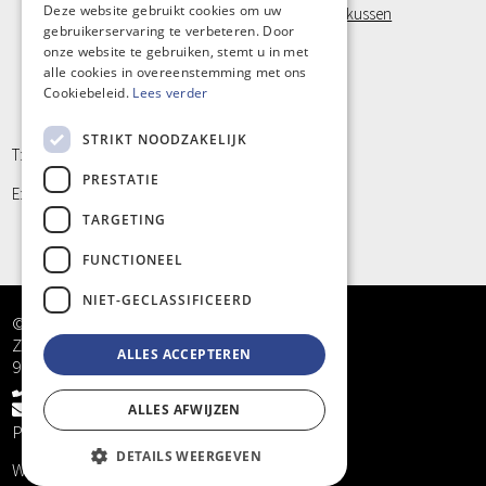
Deze website gebruikt cookies om uw
Visco Positioneringstukken, Orthopedisch nekkussen
gebruikerservaring te verbeteren. Door
Laufwunder
FRENCH
onze website te gebruiken, stemt u in met
Handschoen, Latex vrij
Klein materiaal en Hygiëne
alle cookies in overeenstemming met ons
Cookiebeleid.
Lees verder
STRIKT NOODZAKELIJK
T: +32 9/373 77 65
PRESTATIE
E: info@kinergy.be
TARGETING
FUNCTIONEEL
NIET-GECLASSIFICEERD
© Kinergy bv
Zandstraat 5
ALLES ACCEPTEREN
9968 Bassevelde
+32 9/373 77 65
info@kinergy.be
ALLES AFWIJZEN
Privacy
DETAILS WEERGEVEN
Website by
KMOSites