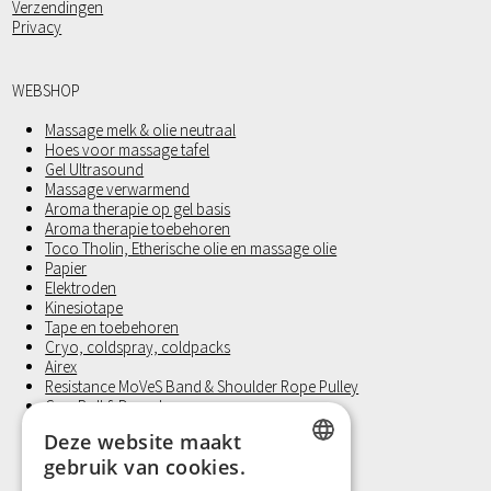
Verzendingen
Privacy
WEBSHOP
Massage melk & olie neutraal
Hoes voor massage tafel
Gel Ultrasound
Massage verwarmend
Aroma therapie op gel basis
Aroma therapie toebehoren
Toco Tholin, Etherische olie en massage olie
Papier
Elektroden
Kinesiotape
Tape en toebehoren
Cryo, coldspray, coldpacks
Airex
Resistance MoVeS Band & Shoulder Rope Pulley
Gym Ball § Dynadome
Halters
Deze website maakt
Medicine Ball
gebruik van cookies.
Revalidatie
FixatieBand met velcro
DUTCH