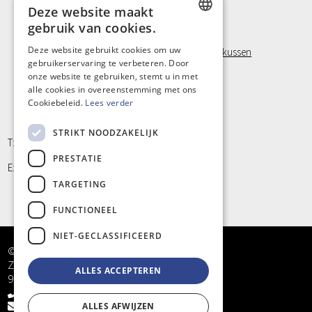
Halters
Deze website maakt
Medicine Ball
gebruik van cookies.
Revalidatie
FixatieBand met velcro
DUTCH
Deze website gebruikt cookies om uw
Visco Positioneringstukken, Orthopedisch nekkussen
gebruikerservaring te verbeteren. Door
Laufwunder
FRENCH
onze website te gebruiken, stemt u in met
Handschoen, Latex vrij
Klein materiaal en Hygiëne
alle cookies in overeenstemming met ons
Cookiebeleid.
Lees verder
STRIKT NOODZAKELIJK
T: +32 9/373 77 65
PRESTATIE
E: info@kinergy.be
TARGETING
FUNCTIONEEL
NIET-GECLASSIFICEERD
© Kinergy bv
Zandstraat 5
ALLES ACCEPTEREN
9968 Bassevelde
+32 9/373 77 65
info@kinergy.be
ALLES AFWIJZEN