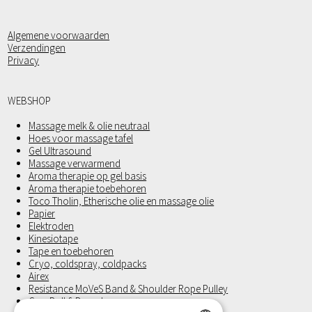
Algemene voorwaarden
Verzendingen
Privacy
WEBSHOP
Massage melk & olie neutraal
Hoes voor massage tafel
Gel Ultrasound
Massage verwarmend
Aroma therapie op gel basis
Aroma therapie toebehoren
Toco Tholin, Etherische olie en massage olie
Papier
Elektroden
Kinesiotape
Tape en toebehoren
Cryo, coldspray, coldpacks
Airex
Resistance MoVeS Band & Shoulder Rope Pulley
Gym Ball § Dynadome