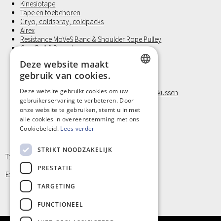
Kinesiotape
Tape en toebehoren
Cryo, coldspray, coldpacks
Airex
Resistance MoVeS Band & Shoulder Rope Pulley
Gym Ball § Dynadome
Halters
Deze website maakt
Medicine Ball
gebruik van cookies.
Revalidatie
FixatieBand met velcro
DUTCH
Deze website gebruikt cookies om uw
Visco Positioneringstukken, Orthopedisch nekkussen
gebruikerservaring te verbeteren. Door
Laufwunder
FRENCH
onze website te gebruiken, stemt u in met
Handschoen, Latex vrij
Klein materiaal en Hygiëne
alle cookies in overeenstemming met ons
Cookiebeleid.
Lees verder
STRIKT NOODZAKELIJK
T: +32 9/373 77 65
PRESTATIE
E: info@kinergy.be
TARGETING
FUNCTIONEEL