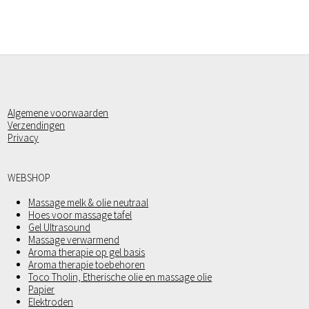
Algemene voorwaarden
Verzendingen
Privacy
WEBSHOP
Massage melk & olie neutraal
Hoes voor massage tafel
Gel Ultrasound
Massage verwarmend
Aroma therapie op gel basis
Aroma therapie toebehoren
Toco Tholin, Etherische olie en massage olie
Papier
Elektroden