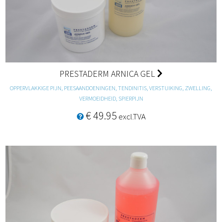
PRESTADERM ARNICA GEL
OPPERVLAKKIGE PIJN, PEESAANDOENINGEN, TENDINITIS, VERSTUIKING, ZWELLING,
VERMOEIDHEID, SPIERPIJN
€ 49.95
excl.TVA