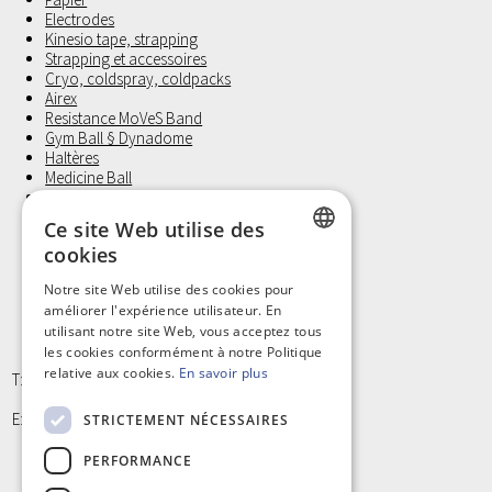
Electrodes
Kinesio tape, strapping
Strapping et accessoires
Cryo, coldspray, coldpacks
Airex
Resistance MoVeS Band
Gym Ball § Dynadome
Haltères
Medicine Ball
Revalidatie
Bandes de fixation
Ce site Web utilise des
Coussin d'assise et positionnement
cookies
Laufwunder
Gants d'examen, Non Latex
DUTCH
Notre site Web utilise des cookies pour
Petit materiel et Hygiène
améliorer l'expérience utilisateur. En
FRENCH
utilisant notre site Web, vous acceptez tous
les cookies conformément à notre Politique
relative aux cookies.
En savoir plus
T: +32 9/373 77 65
E: info@kinergy.be
STRICTEMENT NÉCESSAIRES
PERFORMANCE