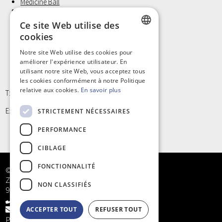
Medicine Ball
Revalidatie
Bandes de fixation
Ce site Web utilise des
Coussin d'assise et positionnement
cookies
Laufwunder
Gants d'examen, Non Latex
DUTCH
Notre site Web utilise des cookies pour
Petit materiel et Hygiène
améliorer l'expérience utilisateur. En
FRENCH
utilisant notre site Web, vous acceptez tous
les cookies conformément à notre Politique
relative aux cookies.
En savoir plus
T: +32 9/373 77 65
E: info@kinergy.be
STRICTEMENT NÉCESSAIRES
PERFORMANCE
CIBLAGE
FONCTIONNALITÉ
© Kinergy bv
Zandstraat 5
NON CLASSIFIÉS
9968 Bassevelde
+32 9/373 77 65
info@kinergy.be
ACCEPTER TOUT
REFUSER TOUT
Privacy