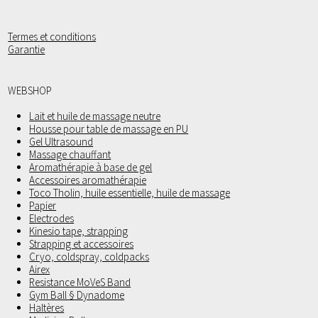
Termes et conditions
Garantie
WEBSHOP
Lait et huile de massage neutre
Housse pour table de massage en PU
Gel Ultrasound
Massage chauffant
Aromathérapie à base de gel
Accessoires aromathérapie
Toco Tholin, huile essentielle, huile de massage
Papier
Electrodes
Kinesio tape, strapping
Strapping et accessoires
Cryo, coldspray, coldpacks
Airex
Resistance MoVeS Band
Gym Ball § Dynadome
Haltères