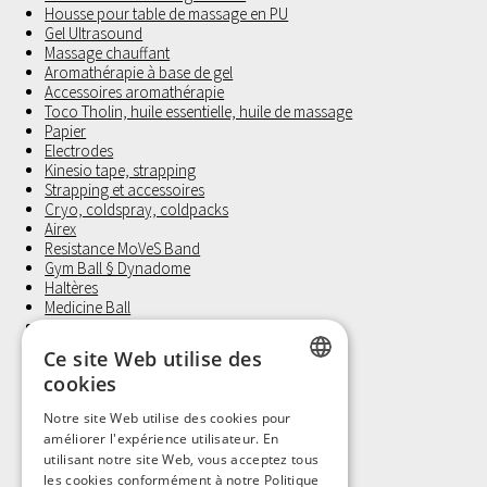
Housse pour table de massage en PU
Gel Ultrasound
Massage chauffant
Aromathérapie à base de gel
Accessoires aromathérapie
Toco Tholin, huile essentielle, huile de massage
Papier
Electrodes
Kinesio tape, strapping
Strapping et accessoires
Cryo, coldspray, coldpacks
Airex
Resistance MoVeS Band
Gym Ball § Dynadome
Haltères
Medicine Ball
Revalidatie
Bandes de fixation
Ce site Web utilise des
Coussin d'assise et positionnement
cookies
Laufwunder
Gants d'examen, Non Latex
DUTCH
Notre site Web utilise des cookies pour
Petit materiel et Hygiène
améliorer l'expérience utilisateur. En
FRENCH
utilisant notre site Web, vous acceptez tous
les cookies conformément à notre Politique