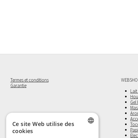
Termes et conditions
WEBSHO
Garantie
Lait
Hou
Gel
Mas
Aro
Acc
Ce site Web utilise des
Toco
Pap
cookies
Elec
DUTCH