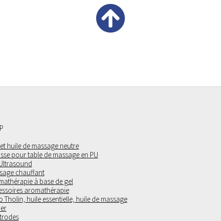
P
 et huile de massage neutre
sse pour table de massage en PU
 Ultrasound
sage chauffant
mathérapie à base de gel
essoires aromathérapie
 Tholin, huile essentielle, huile de massage
ier
trodes