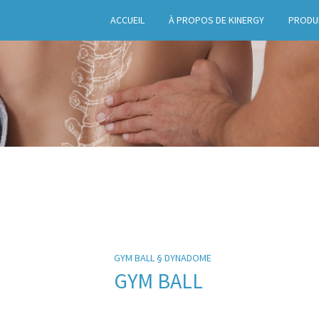
ACCUEIL
À PROPOS DE KINERGY
PRODU
GYM BALL § DYNADOME
GYM BALL