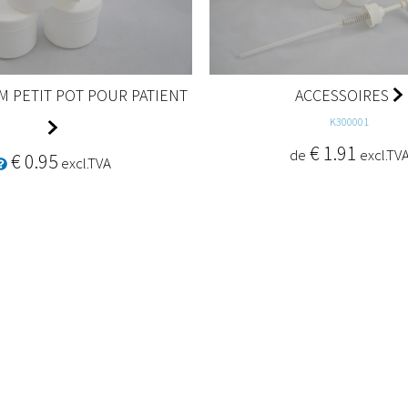
 PETIT POT POUR PATIENT
ACCESSOIRES
K300001
€ 1.91
de
excl.TV
€ 0.95
excl.TVA