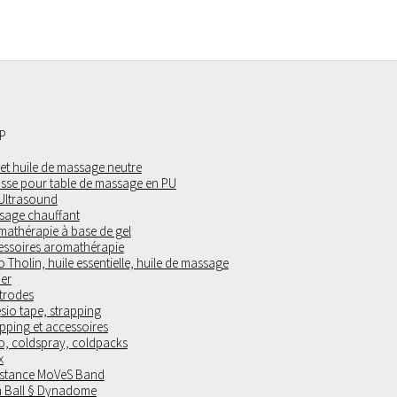
P
 et huile de massage neutre
sse pour table de massage en PU
 Ultrasound
sage chauffant
mathérapie à base de gel
essoires aromathérapie
 Tholin, huile essentielle, huile de massage
ier
trodes
sio tape, strapping
pping et accessoires
o, coldspray, coldpacks
x
istance MoVeS Band
 Ball § Dynadome