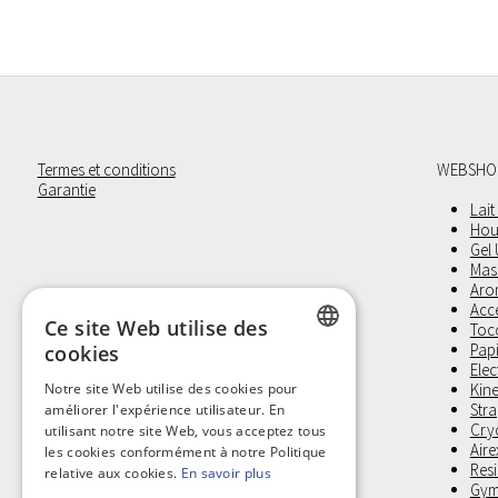
Termes et conditions
WEBSHO
Garantie
Lait
Hou
Gel
Mas
Aro
Acc
Ce site Web utilise des
Toco
Pap
cookies
Elec
DUTCH
Notre site Web utilise des cookies pour
Kine
Stra
améliorer l'expérience utilisateur. En
FRENCH
Cry
utilisant notre site Web, vous acceptez tous
Aire
les cookies conformément à notre Politique
Res
relative aux cookies.
En savoir plus
Gym