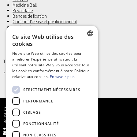
Medicine Ball
Revalidatie
Bandes de fixation
Coussin d'assise et positionnement
Laufwunder
Gants d'examen, Non Latex
Ce site Web utilise des
Petit materiel et Hygiène
cookies
DUTCH
Notre site Web utilise des cookies pour
améliorer l'expérience utilisateur. En
FRENCH
T: +32 9/373 77 65
utilisant notre site Web, vous acceptez tous
les cookies conformément à notre Politique
E: info@kinergy.be
relative aux cookies.
En savoir plus
STRICTEMENT NÉCESSAIRES
PERFORMANCE
© Kinergy bv
CIBLAGE
Zandstraat 5
9968 Bassevelde
FONCTIONNALITÉ
+32 9/373 77 65
info@kinergy.be
NON CLASSIFIÉS