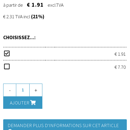
€ 1.91
à partir de
excl.TVA
€ 2.31 TVA incl
(21%)
CHOISISSEZ...:
€ 1.91
€ 7.70
-
+
AJOUTER
DEMANDER PLUS D'INFORMATIONS SUR CET ARTICLE