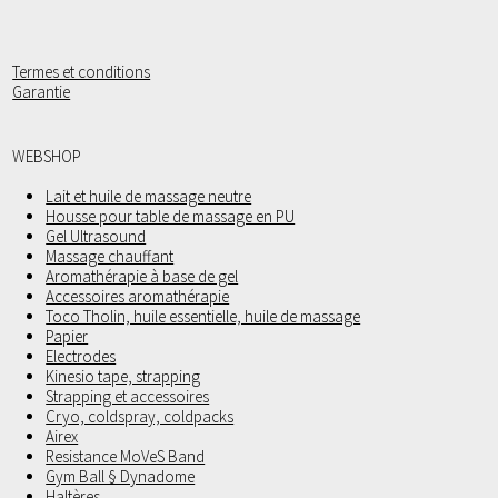
Termes et conditions
Garantie
WEBSHOP
Lait et huile de massage neutre
Housse pour table de massage en PU
Gel Ultrasound
Massage chauffant
Aromathérapie à base de gel
Accessoires aromathérapie
Toco Tholin, huile essentielle, huile de massage
Papier
Electrodes
Kinesio tape, strapping
Strapping et accessoires
Cryo, coldspray, coldpacks
Airex
Resistance MoVeS Band
Gym Ball § Dynadome
Haltères