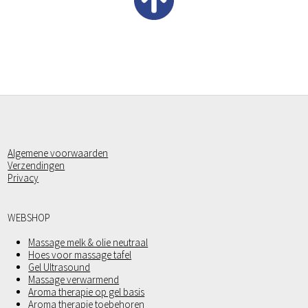
Algemene voorwaarden
Verzendingen
Privacy
WEBSHOP
Massage melk & olie neutraal
Hoes voor massage tafel
Gel Ultrasound
Massage verwarmend
Aroma therapie op gel basis
Aroma therapie toebehoren