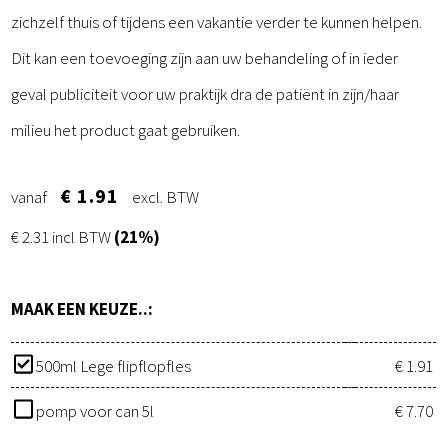
zichzelf thuis of tijdens een vakantie verder te kunnen helpen.
Dit kan een toevoeging zijn aan uw behandeling of in ieder
geval publiciteit voor uw praktijk dra de patiënt in zijn/haar
milieu het product gaat gebruiken.
€ 1.91
vanaf
excl. BTW
€ 2.31 incl BTW
(21%)
MAAK EEN KEUZE..:
500ml Lege flipflopfles
€ 1.91
pomp voor can 5l
€ 7.70