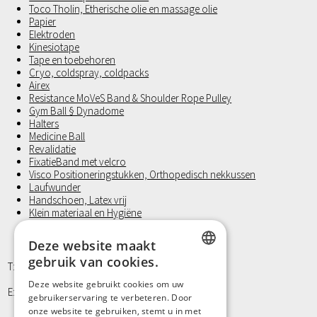
Toco Tholin, Etherische olie en massage olie
Papier
Elektroden
Kinesiotape
Tape en toebehoren
Cryo, coldspray, coldpacks
Airex
Resistance MoVeS Band & Shoulder Rope Pulley
Gym Ball § Dynadome
Halters
Medicine Ball
Revalidatie
FixatieBand met velcro
Visco Positioneringstukken, Orthopedisch nekkussen
Laufwunder
Handschoen, Latex vrij
Klein materiaal en Hygiëne
Deze website maakt
gebruik van cookies.
T: +32 9/373 77 65
DUTCH
Deze website gebruikt cookies om uw
E: info@kinergy.be
gebruikerservaring te verbeteren. Door
FRENCH
onze website te gebruiken, stemt u in met