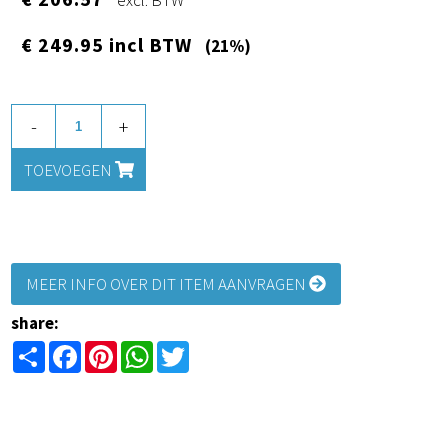
excl. BTW
€ 249.95 incl BTW
(21%)
-
+
TOEVOEGEN
MEER INFO OVER DIT ITEM AANVRAGEN
share:
Share
Facebook
Pinterest
WhatsApp
Twitter