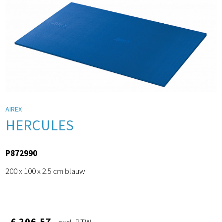
AIREX
HERCULES
P872990
200 x 100 x 2.5 cm blauw
€ 206.57