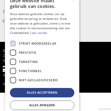
Deze website maakt
gebruik van cookies.
DUTCH
T: +32 9/373 77 65
Deze website gebruikt cookies om uw
gebruikerservaring te verbeteren. Door
FRENCH
E: info@kinergy.be
onze website te gebruiken, stemt u in met
alle cookies in overeenstemming met ons
Cookiebeleid.
Lees verder
STRIKT NOODZAKELIJK
© Kinergy bv
PRESTATIE
Zandstraat 5
9968 Bassevelde
TARGETING
+32 9/373 77 65
info@kinergy.be
FUNCTIONEEL
Privacy
NIET-GECLASSIFICEERD
Website by
KMOSites
ALLES ACCEPTEREN
ALLES AFWIJZEN