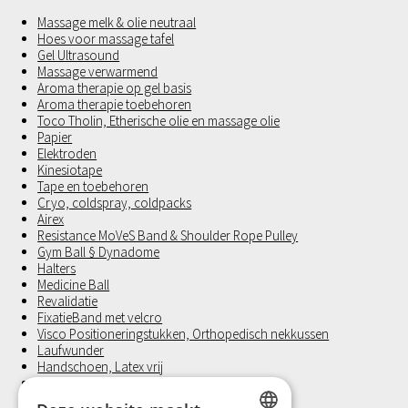
Massage melk & olie neutraal
Hoes voor massage tafel
Gel Ultrasound
Massage verwarmend
Aroma therapie op gel basis
Aroma therapie toebehoren
Toco Tholin, Etherische olie en massage olie
Papier
Elektroden
Kinesiotape
Tape en toebehoren
Cryo, coldspray, coldpacks
Airex
Resistance MoVeS Band & Shoulder Rope Pulley
Gym Ball § Dynadome
Halters
Medicine Ball
Revalidatie
FixatieBand met velcro
Visco Positioneringstukken, Orthopedisch nekkussen
Laufwunder
Handschoen, Latex vrij
Klein materiaal en Hygiëne