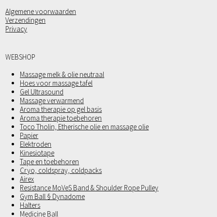
Algemene voorwaarden
Verzendingen
Privacy
WEBSHOP
Massage melk & olie neutraal
Hoes voor massage tafel
Gel Ultrasound
Massage verwarmend
Aroma therapie op gel basis
Aroma therapie toebehoren
Toco Tholin, Etherische olie en massage olie
Papier
Elektroden
Kinesiotape
Tape en toebehoren
Cryo, coldspray, coldpacks
Airex
Resistance MoVeS Band & Shoulder Rope Pulley
Gym Ball § Dynadome
Halters
Medicine Ball