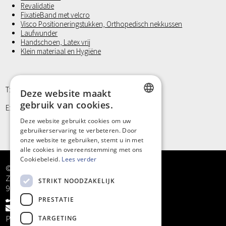
Revalidatie
FixatieBand met velcro
Visco Positioneringstukken, Orthopedisch nekkussen
Laufwunder
Handschoen, Latex vrij
Klein materiaal en Hygiëne
T: +32 9/373 77 65
Deze website maakt
gebruik van cookies.
E: info@kinergy.be
DUTCH
Deze website gebruikt cookies om uw
gebruikerservaring te verbeteren. Door
FRENCH
onze website te gebruiken, stemt u in met
alle cookies in overeenstemming met ons
Cookiebeleid.
Lees verder
© Kinergy bv
Zandstraat 5
STRIKT NOODZAKELIJK
9968 Bassevelde
+32 9/373 77 65
PRESTATIE
info@kinergy.be
Privacy
TARGETING