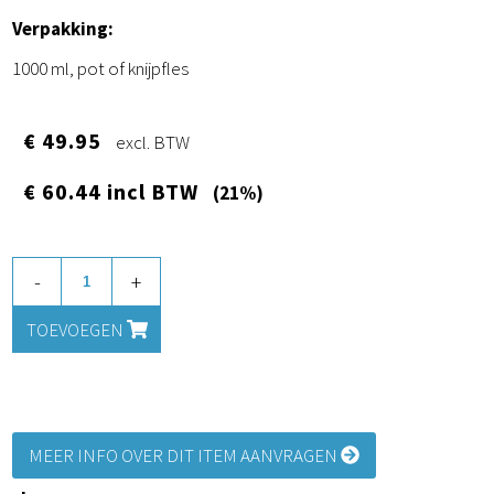
Verpakking:
1000 ml, pot of knijpfles
€ 49.95
excl. BTW
€ 60.44 incl BTW
(21%)
-
+
TOEVOEGEN
MEER INFO OVER DIT ITEM AANVRAGEN