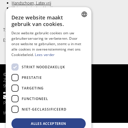
Handschoen, Latex vrij
Klein materiaal en Hygiëne
Deze website maakt
gebruik van cookies.
DUTCH
T: +32 9/373 77 65
Deze website gebruikt cookies om uw
gebruikerservaring te verbeteren. Door
FRENCH
E: info@kinergy.be
onze website te gebruiken, stemt u in met
alle cookies in overeenstemming met ons
Cookiebeleid.
Lees verder
STRIKT NOODZAKELIJK
© Kinergy bv
PRESTATIE
Zandstraat 5
9968 Bassevelde
TARGETING
+32 9/373 77 65
info@kinergy.be
FUNCTIONEEL
Privacy
NIET-GECLASSIFICEERD
Website by
KMOSites
ALLES ACCEPTEREN