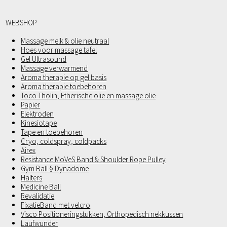
WEBSHOP
Massage melk & olie neutraal
Hoes voor massage tafel
Gel Ultrasound
Massage verwarmend
Aroma therapie op gel basis
Aroma therapie toebehoren
Toco Tholin, Etherische olie en massage olie
Papier
Elektroden
Kinesiotape
Tape en toebehoren
Cryo, coldspray, coldpacks
Airex
Resistance MoVeS Band & Shoulder Rope Pulley
Gym Ball § Dynadome
Halters
Medicine Ball
Revalidatie
FixatieBand met velcro
Visco Positioneringstukken, Orthopedisch nekkussen
Laufwunder