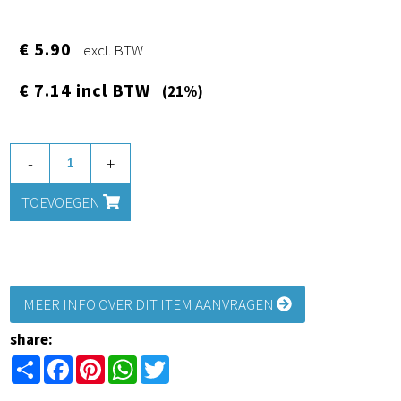
€ 5.90
excl. BTW
€ 7.14 incl BTW
(21%)
-
+
TOEVOEGEN
MEER INFO OVER DIT ITEM AANVRAGEN
share:
Share
Facebook
Pinterest
WhatsApp
Twitter