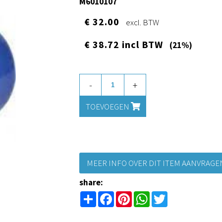
M6010107
€ 32.00
excl. BTW
€ 38.72 incl BTW
(21%)
-
+
TOEVOEGEN
MEER INFO OVER DIT ITEM AANVRAG
share:
Share
Facebook
Pinterest
WhatsApp
Twitter