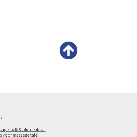
P
age melk & olie neutraal
s voor massage tafel