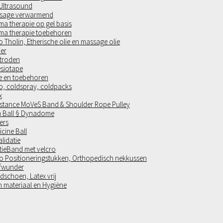
 Ultrasound
sage verwarmend
a therapie op gel basis
ma therapie toebehoren
 Tholin, Etherische olie en massage olie
ier
ktroden
esiotape
e en toebehoren
o, coldspray, coldpacks
x
istance MoVeS Band & Shoulder Rope Pulley
 Ball § Dynadome
ers
cine Ball
lidatie
tieBand met velcro
co Positioneringstukken, Orthopedisch nekkussen
fwunder
schoen, Latex vrij
n materiaal en Hygiëne