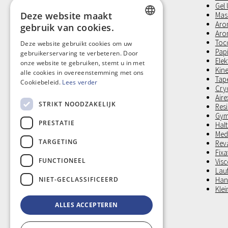
Gel
Deze website maakt
Mas
Arom
gebruik van cookies.
Aro
DUTCH
Toco
Deze website gebruikt cookies om uw
Pap
gebruikerservaring te verbeteren. Door
FRENCH
Ele
onze website te gebruiken, stemt u in met
Kin
alle cookies in overeenstemming met ons
Tap
Cookiebeleid.
Lees verder
Cry
Aire
STRIKT NOODZAKELIJK
Res
Gym
PRESTATIE
Halt
Medi
TARGETING
Reva
Fixa
FUNCTIONEEL
Vis
Lau
NIET-GECLASSIFICEERD
Hand
Klei
ALLES ACCEPTEREN