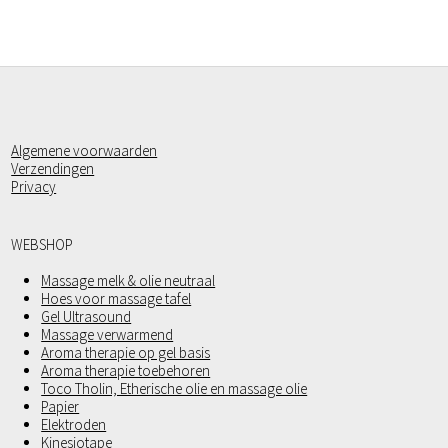
Algemene voorwaarden
Verzendingen
Privacy
WEBSHOP
Massage melk & olie neutraal
Hoes voor massage tafel
Gel Ultrasound
Massage verwarmend
Aroma therapie op gel basis
Aroma therapie toebehoren
Toco Tholin, Etherische olie en massage olie
Papier
Elektroden
Kinesiotape