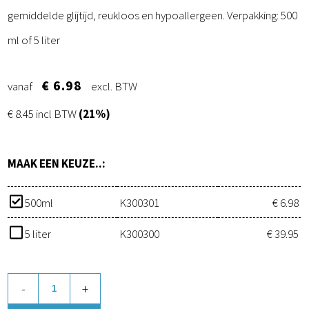
gemiddelde glijtijd, reukloos en hypoallergeen. Verpakking: 500
ml of 5 liter
€ 6.98
vanaf
excl. BTW
€ 8.45 incl BTW
(21%)
MAAK EEN KEUZE..:
500ml
K300301
€ 6.98
5 liter
K300300
€ 39.95
-
+