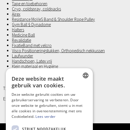
Tape en toebehoren
Cryo, coldspray, coldpacks
Airex
Resistance MoVeS Band & Shoulder Rope Pulley
Gym Ball § Dynadome
Halters
Medicine Ball
Revalidatie
FixatieBand met velcro
Visco Positioneringstukken, Orthopedisch nekkussen
Laufwunder
Handschoen, Latex vrij
Klein materiaal en Hygiëne
Deze website maakt
gebruik van cookies.
T: +32 9/373 77 65
DUTCH
Deze website gebruikt cookies om uw
E: info@kinergy.be
gebruikerservaring te verbeteren. Door
FRENCH
onze website te gebruiken, stemt u in met
alle cookies in overeenstemming met ons
Cookiebeleid.
Lees verder
STRIKT NOODZAKELIJK