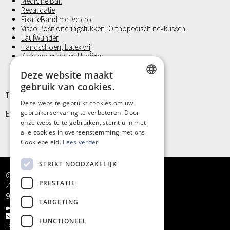
Medicine Ball
Revalidatie
FixatieBand met velcro
Visco Positioneringstukken, Orthopedisch nekkussen
Laufwunder
Handschoen, Latex vrij
Klein materiaal en Hygiëne
Deze website maakt
gebruik van cookies.
T: +32 9/373 77 65
DUTCH
Deze website gebruikt cookies om uw
gebruikerservaring te verbeteren. Door
E: info@kinergy.be
FRENCH
onze website te gebruiken, stemt u in met
alle cookies in overeenstemming met ons
Cookiebeleid.
Lees verder
STRIKT NOODZAKELIJK
© Kinergy bv
PRESTATIE
Zandstraat 5
9968 Bassevelde
TARGETING
+32 9/373 77 65
info@kinergy.be
FUNCTIONEEL
Privacy