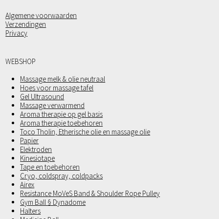
Algemene voorwaarden
Verzendingen
Privacy
WEBSHOP
Massage melk & olie neutraal
Hoes voor massage tafel
Gel Ultrasound
Massage verwarmend
Aroma therapie op gel basis
Aroma therapie toebehoren
Toco Tholin, Etherische olie en massage olie
Papier
Elektroden
Kinesiotape
Tape en toebehoren
Cryo, coldspray, coldpacks
Airex
Resistance MoVeS Band & Shoulder Rope Pulley
Gym Ball § Dynadome
Halters