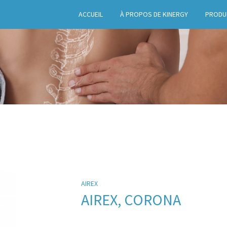
ACCUEIL
À PROPOS DE KINERGY
PRODU
AIREX
AIREX, CORONA