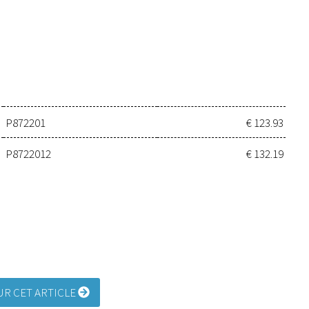
P872201
€ 123.93
P8722012
€ 132.19
R CET ARTICLE