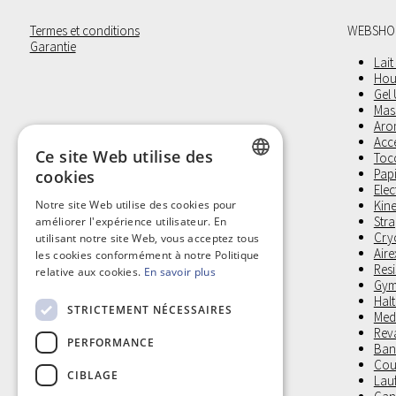
Termes et conditions
WEBSHO
Garantie
Lait
Hou
Gel
Mas
Aro
Acc
Ce site Web utilise des
Toco
Pap
cookies
Elec
DUTCH
Notre site Web utilise des cookies pour
Kine
Stra
améliorer l'expérience utilisateur. En
FRENCH
Cry
utilisant notre site Web, vous acceptez tous
Aire
les cookies conformément à notre Politique
Res
relative aux cookies.
En savoir plus
Gym
Halt
STRICTEMENT NÉCESSAIRES
Medi
Reva
PERFORMANCE
Band
Cous
CIBLAGE
Lau