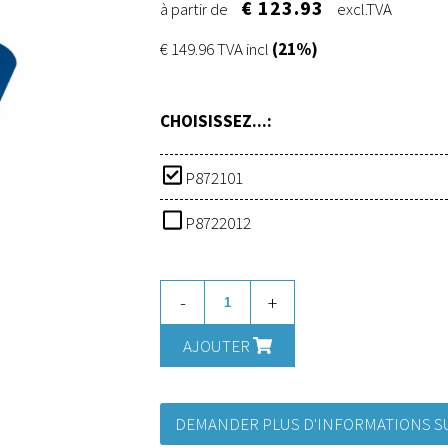
€ 123.93
à partir de
excl.TVA
€ 149.96 TVA incl
(21%)
CHOISISSEZ...:
P872101
P8722012
-
+
AJOUTER
DEMANDER PLUS D'INFORMATIONS SU