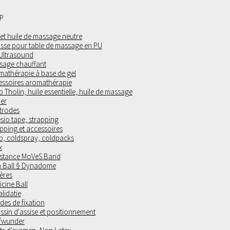
P
 et huile de massage neutre
sse pour table de massage en PU
 Ultrasound
sage chauffant
mathérapie à base de gel
essoires aromathérapie
 Tholin, huile essentielle, huile de massage
ier
trodes
sio tape, strapping
pping et accessoires
o, coldspray, coldpacks
x
istance MoVeS Band
 Ball § Dynadome
ères
cine Ball
lidatie
es de fixation
sin d'assise et positionnement
fwunder