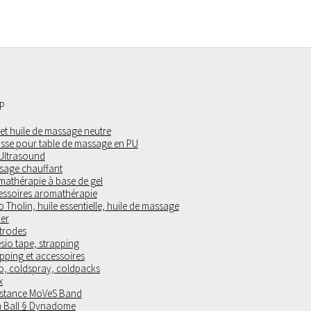
P
 et huile de massage neutre
sse pour table de massage en PU
 Ultrasound
sage chauffant
mathérapie à base de gel
essoires aromathérapie
 Tholin, huile essentielle, huile de massage
ier
trodes
sio tape, strapping
pping et accessoires
o, coldspray, coldpacks
x
istance MoVeS Band
 Ball § Dynadome