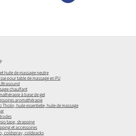
P
 et huile de massage neutre
sse pour table de massage en PU
 Ultrasound
sage chauffant
mathérapie à base de gel
essoires aromathérapie
 Tholin, huile essentielle, huile de massage
ier
trodes
sio tape, strapping
pping et accessoires
o, coldspray, coldpacks