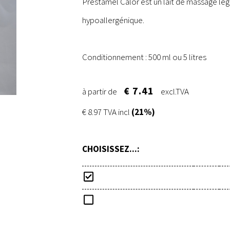
Prestamel Calor est un lait de massage l
hypoallergénique.
Conditionnement : 500 ml ou 5 litres
€ 7.41
à partir de
excl.TVA
€ 8.97 TVA incl
(21%)
CHOISISSEZ...: