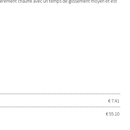
égèrement chauffé avec un temps de glissement moyen et est
€ 7.41
€ 55.10