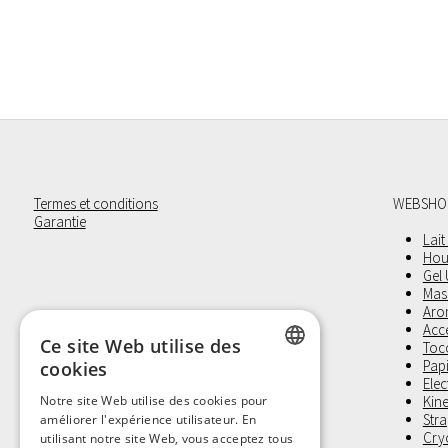
Termes et conditions
WEBSHO
Garantie
Lait
Hou
Gel
Mas
Aro
Acc
Ce site Web utilise des
Toco
Pap
cookies
Elec
DUTCH
Notre site Web utilise des cookies pour
Kine
Stra
améliorer l'expérience utilisateur. En
FRENCH
Cry
utilisant notre site Web, vous acceptez tous