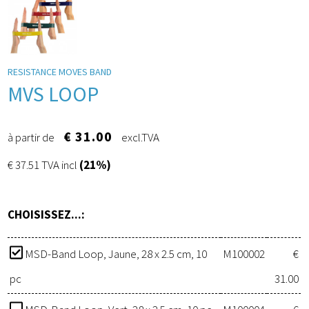
RESISTANCE MOVES BAND
MVS LOOP
€ 31.00
à partir de
excl.TVA
€ 37.51 TVA incl
(21%)
CHOISISSEZ...:
MSD-Band Loop, Jaune, 28 x 2.5 cm, 10
M100002
€
pc
31.00