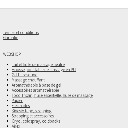
Termes et conditions
Garantie
WEBSHOP
Lait et huile de massage neutre
Housse pour table de massage en PU
Gel Ultrasound
Massage chauffant
Aromathérapie à base de gel
Accessoires aromathérapie
Toco Tholin, huile essentielle, huile de massage
Papier
Electrodes
Kinesio tape, strapping
Strapping et accessoires
Cryo, coldspray, coldpacks
Airex