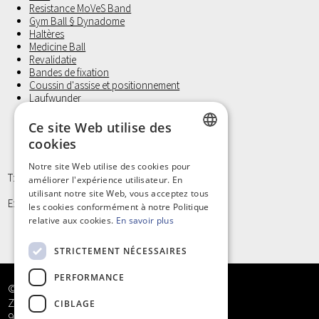
Resistance MoVeS Band
Gym Ball § Dynadome
Haltères
Medicine Ball
Revalidatie
Bandes de fixation
Coussin d'assise et positionnement
Laufwunder
Gants d'examen, Non Latex
Petit materiel et Hygiène
Ce site Web utilise des
cookies
DUTCH
Notre site Web utilise des cookies pour
T: +32 9/373 77 65
améliorer l'expérience utilisateur. En
FRENCH
utilisant notre site Web, vous acceptez tous
E: info@kinergy.be
les cookies conformément à notre Politique
relative aux cookies.
En savoir plus
STRICTEMENT NÉCESSAIRES
PERFORMANCE
© Kinergy bv
Zandstraat 5
CIBLAGE
9968 Bassevelde