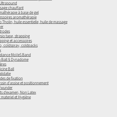
 Ultrasound
sage chauffant
mathérapie à base de gel
essoires aromathérapie
 Tholin, huile essentielle, huile de massage
ier
trodes
sio tape, strapping
pping et accessoires
o, coldspray, coldpacks
x
istance MoVeS Band
 Ball § Dynadome
ères
cine Ball
lidatie
es de fixation
sin d'assise et positionnement
fwunder
ts d'examen, Non Latex
t materiel et Hygiène