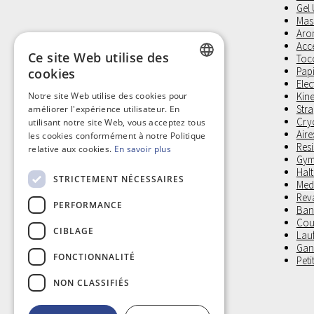
Gel
Mas
Aro
Acc
Ce site Web utilise des
Toco
Pap
cookies
Elec
DUTCH
Notre site Web utilise des cookies pour
Kine
Stra
améliorer l'expérience utilisateur. En
FRENCH
Cry
utilisant notre site Web, vous acceptez tous
Aire
les cookies conformément à notre Politique
Res
relative aux cookies.
En savoir plus
Gym
Halt
STRICTEMENT NÉCESSAIRES
Medi
Reva
PERFORMANCE
Band
Cous
CIBLAGE
Lau
Gan
FONCTIONNALITÉ
Peti
NON CLASSIFIÉS