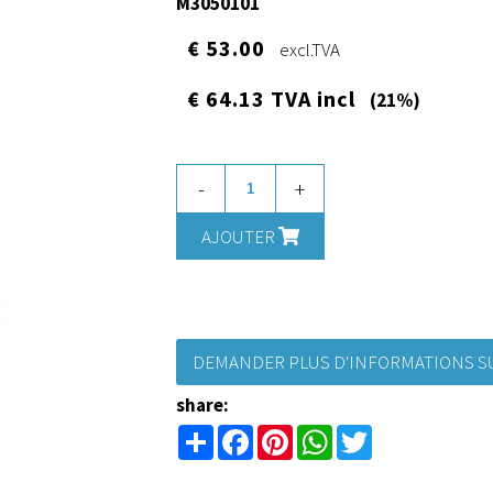
M3050101
€ 53.00
excl.TVA
€ 64.13 TVA incl
(21%)
-
+
AJOUTER
DEMANDER PLUS D'INFORMATIONS SU
share:
Share
Facebook
Pinterest
WhatsApp
Twitter