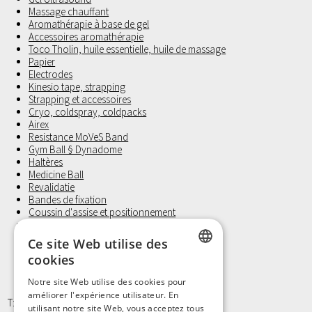
Massage chauffant
Aromathérapie à base de gel
Accessoires aromathérapie
Toco Tholin, huile essentielle, huile de massage
Papier
Electrodes
Kinesio tape, strapping
Strapping et accessoires
Cryo, coldspray, coldpacks
Airex
Resistance MoVeS Band
Gym Ball § Dynadome
Haltères
Medicine Ball
Revalidatie
Bandes de fixation
Coussin d'assise et positionnement
Laufwunder
Gants d'examen, Non Latex
Ce site Web utilise des
Petit materiel et Hygiène
cookies
DUTCH
Notre site Web utilise des cookies pour
améliorer l'expérience utilisateur. En
FRENCH
T: +32 9/373 77 65
utilisant notre site Web, vous acceptez tous