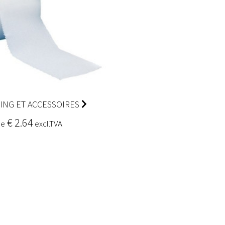
ING ET ACCESSOIRES
€ 2.64
de
excl.TVA