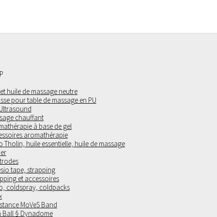
P
 et huile de massage neutre
sse pour table de massage en PU
 Ultrasound
sage chauffant
mathérapie à base de gel
essoires aromathérapie
 Tholin, huile essentielle, huile de massage
ier
trodes
sio tape, strapping
pping et accessoires
o, coldspray, coldpacks
x
istance MoVeS Band
 Ball § Dynadome