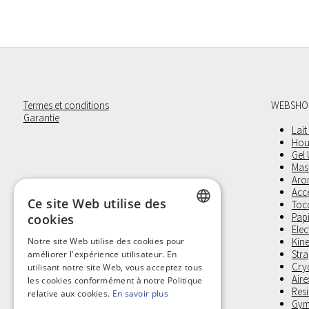
Termes et conditions
WEBSHO
Garantie
Lait
Hou
Gel
Mas
Aro
Acc
Ce site Web utilise des
Toco
Pap
cookies
Elec
DUTCH
Notre site Web utilise des cookies pour
Kine
Stra
améliorer l'expérience utilisateur. En
FRENCH
Cry
utilisant notre site Web, vous acceptez tous
Aire
les cookies conformément à notre Politique
Res
relative aux cookies.
En savoir plus
Gym