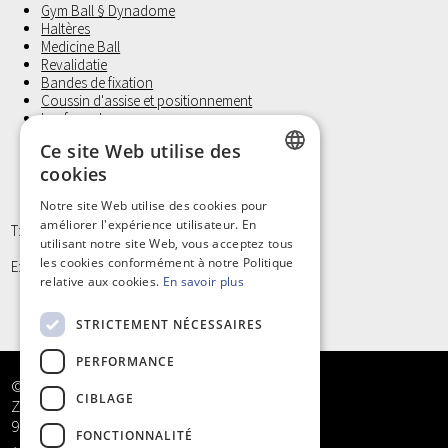
Gym Ball § Dynadome
Haltères
Medicine Ball
Revalidatie
Bandes de fixation
Coussin d'assise et positionnement
Laufwunder
Gants d'examen, Non Latex
Ce site Web utilise des
Petit materiel et Hygiène
cookies
DUTCH
Notre site Web utilise des cookies pour
améliorer l'expérience utilisateur. En
FRENCH
T: +32 9/373 77 65
utilisant notre site Web, vous acceptez tous
les cookies conformément à notre Politique
E: info@kinergy.be
relative aux cookies.
En savoir plus
STRICTEMENT NÉCESSAIRES
PERFORMANCE
© Kinergy bv
CIBLAGE
Zandstraat 5
9968 Bassevelde
FONCTIONNALITÉ
+32 9/373 77 65