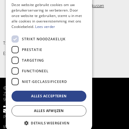
FixatieBand met velcro
DUTCH
Deze website gebruikt cookies om uw
Visco Positioneringstukken, Orthopedisch nekkussen
gebruikerservaring te verbeteren. Door
Laufwunder
FRENCH
onze website te gebruiken, stemt u in met
Handschoen, Latex vrij
Klein materiaal en Hygiëne
alle cookies in overeenstemming met ons
Cookiebeleid.
Lees verder
STRIKT NOODZAKELIJK
T: +32 9/373 77 65
PRESTATIE
E: info@kinergy.be
TARGETING
FUNCTIONEEL
NIET-GECLASSIFICEERD
© Kinergy bv
Zandstraat 5
ALLES ACCEPTEREN
9968 Bassevelde
+32 9/373 77 65
info@kinergy.be
ALLES AFWIJZEN
Privacy
DETAILS WEERGEVEN
Website by
KMOSites