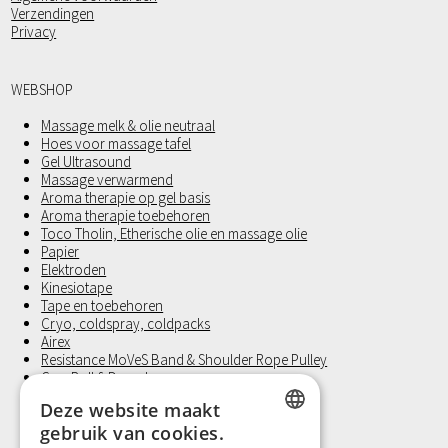
Verzendingen
Privacy
WEBSHOP
Massage melk & olie neutraal
Hoes voor massage tafel
Gel Ultrasound
Massage verwarmend
Aroma therapie op gel basis
Aroma therapie toebehoren
Toco Tholin, Etherische olie en massage olie
Papier
Elektroden
Kinesiotape
Tape en toebehoren
Cryo, coldspray, coldpacks
Airex
Resistance MoVeS Band & Shoulder Rope Pulley
Gym Ball § Dynadome
Halters
Deze website maakt
Medicine Ball
gebruik van cookies.
Revalidatie