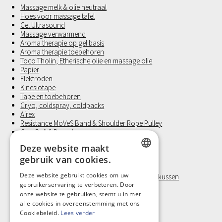
Massage melk & olie neutraal
Hoes voor massage tafel
Gel Ultrasound
Massage verwarmend
Aroma therapie op gel basis
Aroma therapie toebehoren
Toco Tholin, Etherische olie en massage olie
Papier
Elektroden
Kinesiotape
Tape en toebehoren
Cryo, coldspray, coldpacks
Airex
Resistance MoVeS Band & Shoulder Rope Pulley
Gym Ball § Dynadome
Halters
Deze website maakt
Medicine Ball
gebruik van cookies.
Revalidatie
FixatieBand met velcro
DUTCH
Deze website gebruikt cookies om uw
Visco Positioneringstukken, Orthopedisch nekkussen
gebruikerservaring te verbeteren. Door
Laufwunder
FRENCH
onze website te gebruiken, stemt u in met
Handschoen, Latex vrij
Klein materiaal en Hygiëne
alle cookies in overeenstemming met ons
Cookiebeleid.
Lees verder