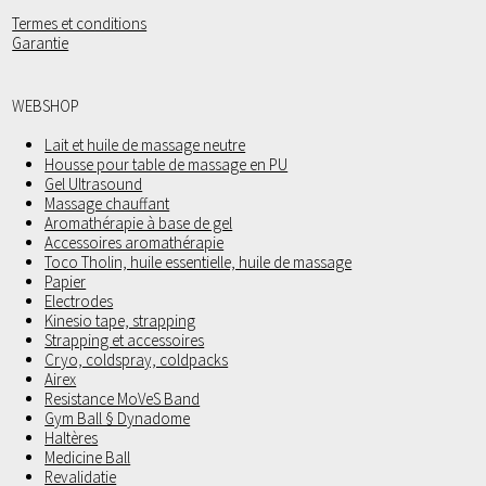
Termes et conditions
Garantie
WEBSHOP
Lait et huile de massage neutre
Housse pour table de massage en PU
Gel Ultrasound
Massage chauffant
Aromathérapie à base de gel
Accessoires aromathérapie
Toco Tholin, huile essentielle, huile de massage
Papier
Electrodes
Kinesio tape, strapping
Strapping et accessoires
Cryo, coldspray, coldpacks
Airex
Resistance MoVeS Band
Gym Ball § Dynadome
Haltères
Medicine Ball
Revalidatie