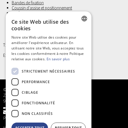
Bandes de fixation
Coussin d'assise et positionnement
Laufwunder
Gants d'examen, Non Latex
Ce site Web utilise des
Petit materiel et Hygiène
cookies
DUTCH
Notre site Web utilise des cookies pour
améliorer l'expérience utilisateur. En
FRENCH
T: +32 9/373 77 65
utilisant notre site Web, vous acceptez tous
les cookies conformément à notre Politique
E: info@kinergy.be
relative aux cookies.
En savoir plus
STRICTEMENT NÉCESSAIRES
PERFORMANCE
© Kinergy bv
CIBLAGE
Zandstraat 5
9968 Bassevelde
FONCTIONNALITÉ
+32 9/373 77 65
info@kinergy.be
NON CLASSIFIÉS
Privacy
ACCEPTER TOUT
REFUSER TOUT