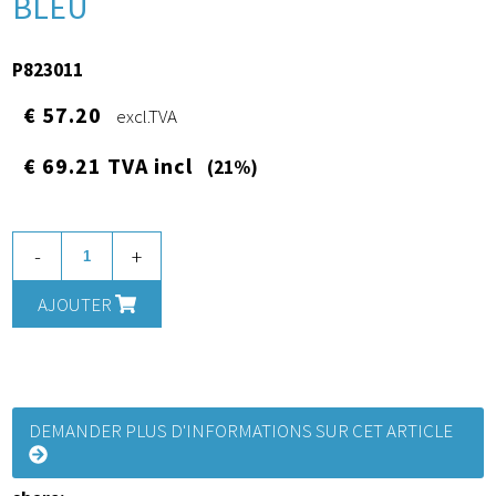
BLEU
P823011
€ 57.20
excl.TVA
€ 69.21 TVA incl
(21%)
-
+
AJOUTER
DEMANDER PLUS D'INFORMATIONS SUR CET ARTICLE