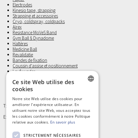
Electrodes
Kinesio tape, strapping
Strapping et accessoires
Cryo, coldspray, coldpacks
Airex
Resistance MoVeS Band
Gym Ball § Dynadome
Haltères
Medicine Ball
Revalidatie
Bandes de fixation
Coussin d'assise et positionnement
Laufwunder
Gants d'examen, Non Latex
Ce site Web utilise des
Petit materiel et Hygiène
cookies
DUTCH
Notre site Web utilise des cookies pour
améliorer l'expérience utilisateur. En
FRENCH
T: +32 9/373 77 65
utilisant notre site Web, vous acceptez tous
les cookies conformément à notre Politique
E: info@kinergy.be
relative aux cookies.
En savoir plus
STRICTEMENT NÉCESSAIRES