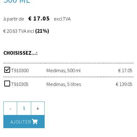
€ 17.05
à partir de
excl.TVA
€ 20.63 TVA incl
(21%)
CHOISISSEZ...:
T910300
Medimas, 500 ml
€ 17.05
T910305
Medimas, 5 litres
€ 139.05
-
+
AJOUTER