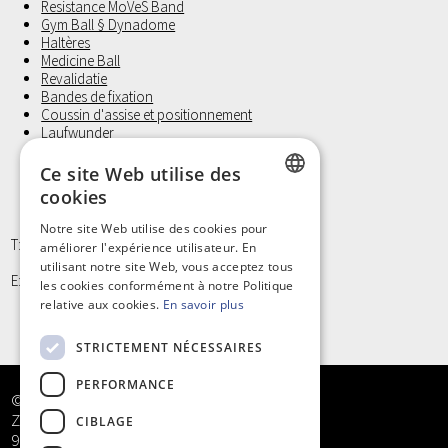
Resistance MoVeS Band
Gym Ball § Dynadome
Haltères
Medicine Ball
Revalidatie
Bandes de fixation
Coussin d'assise et positionnement
Laufwunder
Gants d'examen, Non Latex
Petit materiel et Hygiène
Ce site Web utilise des
cookies
DUTCH
Notre site Web utilise des cookies pour
T: +32 9/373 77 65
améliorer l'expérience utilisateur. En
FRENCH
utilisant notre site Web, vous acceptez tous
E: info@kinergy.be
les cookies conformément à notre Politique
relative aux cookies.
En savoir plus
STRICTEMENT NÉCESSAIRES
PERFORMANCE
© Kinergy bv
Zandstraat 5
CIBLAGE
9968 Bassevelde