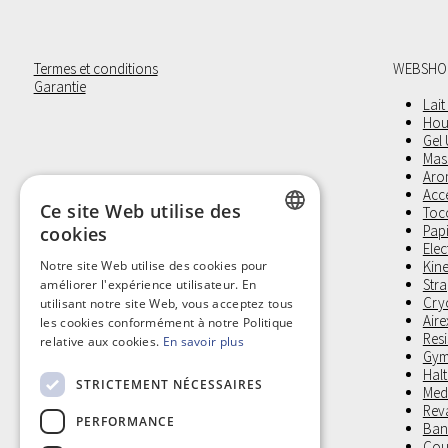
Termes et conditions
WEBSHO
Garantie
Lait
Hou
Gel
Mas
Aro
Acc
Ce site Web utilise des
Toco
Pap
cookies
Elec
DUTCH
Notre site Web utilise des cookies pour
Kine
Stra
améliorer l'expérience utilisateur. En
FRENCH
Cry
utilisant notre site Web, vous acceptez tous
Aire
les cookies conformément à notre Politique
Res
relative aux cookies.
En savoir plus
Gym
Halt
STRICTEMENT NÉCESSAIRES
Medi
Reva
PERFORMANCE
Band
Cous