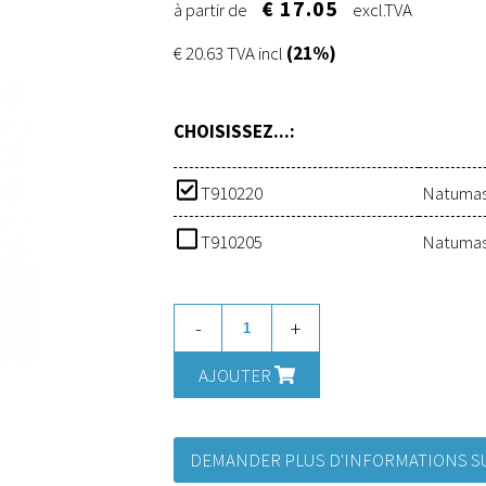
€ 17.05
à partir de
excl.TVA
€ 20.63 TVA incl
(21%)
CHOISISSEZ...:
T910220
Natumas
T910205
Natumas,
-
+
AJOUTER
DEMANDER PLUS D'INFORMATIONS SU