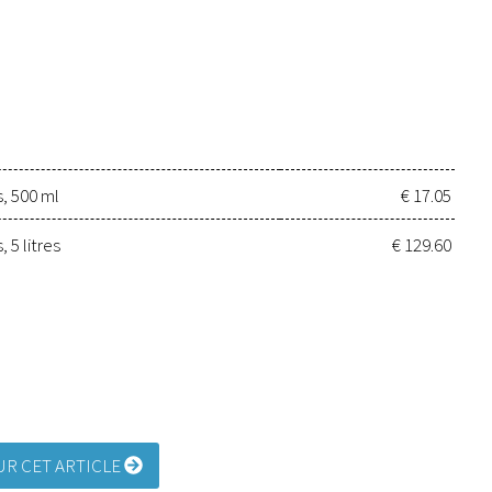
, 500 ml
€ 17.05
 5 litres
€ 129.60
R CET ARTICLE