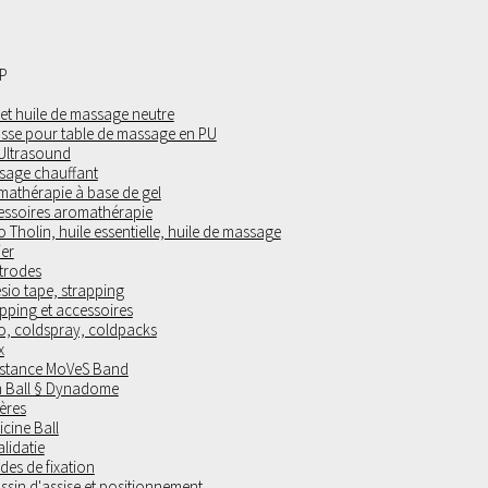
P
 et huile de massage neutre
sse pour table de massage en PU
 Ultrasound
sage chauffant
mathérapie à base de gel
essoires aromathérapie
 Tholin, huile essentielle, huile de massage
ier
trodes
sio tape, strapping
pping et accessoires
o, coldspray, coldpacks
x
istance MoVeS Band
 Ball § Dynadome
ères
cine Ball
lidatie
es de fixation
sin d'assise et positionnement